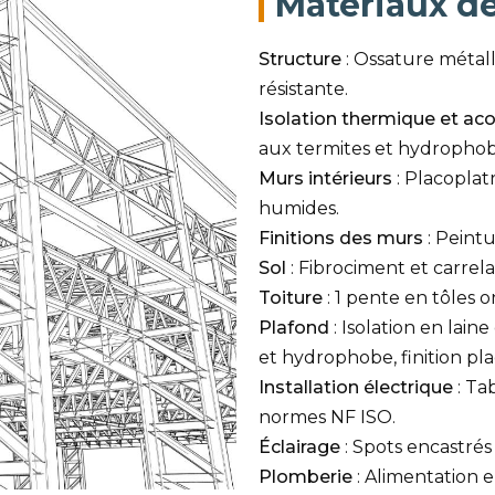
Matériaux d
Structure
: Ossature métal
résistante.
Isolation thermique et ac
aux termites et hydrophob
Murs intérieurs
: Placoplat
humides.
Finitions des murs
: Peintu
Sol
: Fibrociment et carrel
Toiture
: 1 pente en tôles 
Plafond
: Isolation en lain
et hydrophobe, finition pla
Installation électrique
: Ta
normes NF ISO.
Éclairage
: Spots encastrés
Plomberie
: Alimentation 