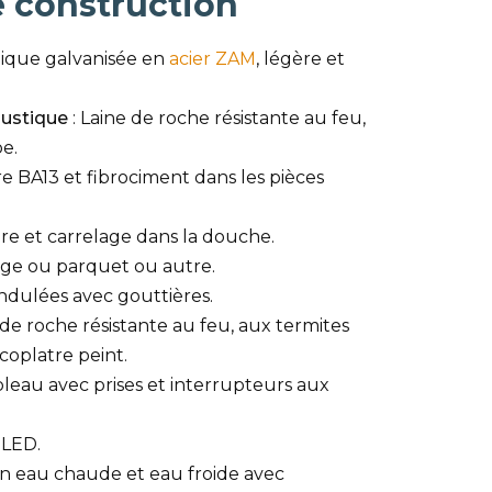
e construction
lique galvanisée en
acier ZAM
, légère et
oustique
: Laine de roche résistante au feu,
e.
re BA13 et fibrociment dans les pièces
re et carrelage dans la douche.
age ou parquet ou autre.
ondulées avec gouttières.
e de roche résistante au feu, aux termites
coplatre peint.
bleau avec prises et interrupteurs aux
 LED.
en eau chaude et eau froide avec