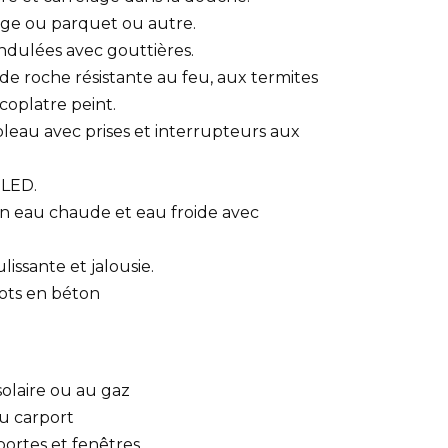
age ou parquet ou autre.
ondulées avec gouttières.
e de roche résistante au feu, aux termites
coplatre peint.
bleau avec prises et interrupteurs aux
 LED.
en eau chaude et eau froide avec
ulissante et jalousie.
plots en béton
solaire ou au gaz
ou carport
portes et fenêtres