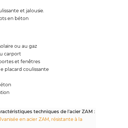
ulissante et jalousie.
plots en béton
solaire ou au gaz
ou carport
portes et fenêtres
de placard coulissante
béton
ation
aractéristiques techniques de l’acier ZAM :
vanisée en acier ZAM, résistante à la