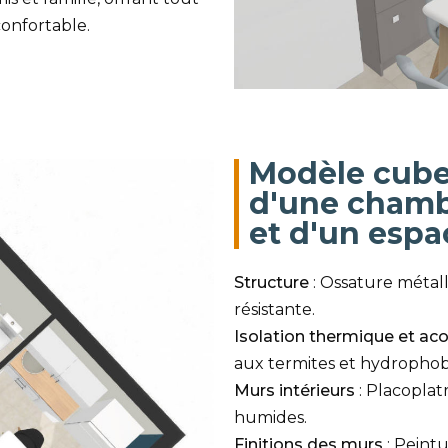
confortable.
Modèle cube
d'une chambr
et d'un espa
Structure
: Ossature métal
résistante.
Isolation thermique et ac
aux termites et hydrophob
Murs intérieurs
: Placoplat
humides.
Finitions des murs
: Peintu