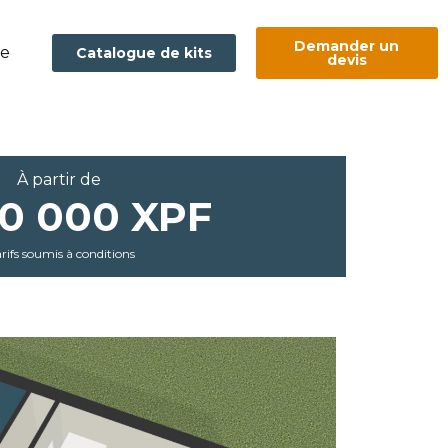
Demander un
ge
Catalogue de kits
devis
À partir de
80 000 XPF
rifs soumis à conditions