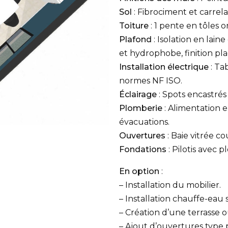
Sol
: Fibrociment et carrel
Toiture
: 1 pente en tôles 
Plafond
: Isolation en lain
et hydrophobe, finition pla
Installation électrique
: Ta
normes NF ISO.
Éclairage
: Spots encastrés
Plomberie
: Alimentation 
évacuations.
Ouvertures
: Baie vitrée co
Fondations
: Pilotis avec 
En option
:
– Installation du mobilier.
– Installation chauffe-eau 
– Création d’une terrasse 
– Ajout d’ouvertures type 