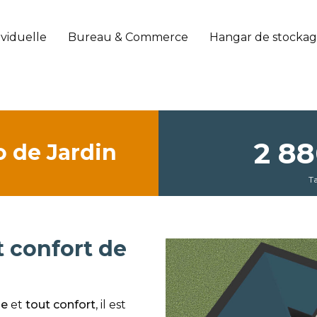
ividuelle
Bureau & Commerce
Hangar de stocka
2 8
o de Jardin
Ta
t confort de
ue
et
tout confort
, il est